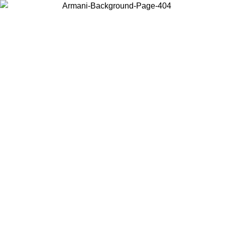
Acceda a su cuenta para obtener el envío estándar gratuito en pedidos
superiores a $150