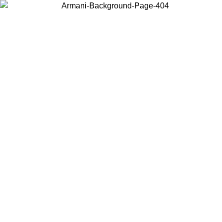
Acceda a su cuenta para obtener el envío estándar gratuito en pedidos
superiores a $150