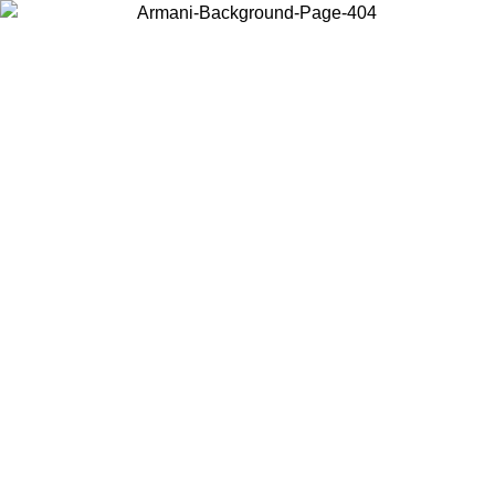
Acceda a su cuenta para obtener el envío estándar gratuito en pedidos
superiores a $150