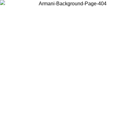
Acceda a su cuenta para obtener el envío estándar gratuito en pedidos
superiores a $150