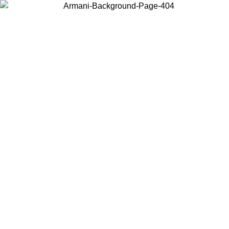
Acceda a su cuenta para obtener el envío estándar gratuito en pedidos
superiores a $150