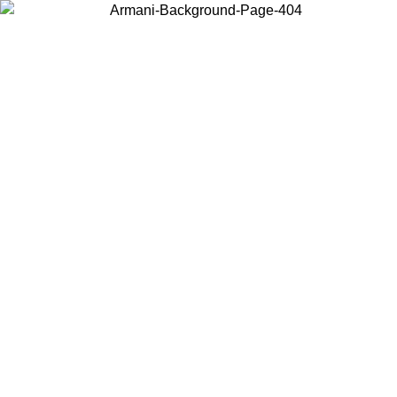
Acceda a su cuenta para obtener el envío estándar gratuito en pedidos
superiores a $150