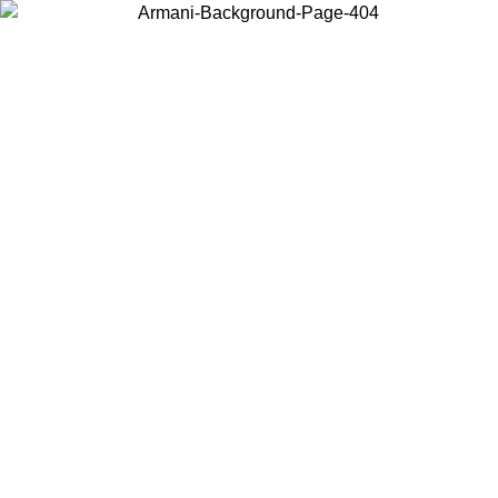
Acceda a su cuenta para obtener el envío estándar gratuito en pedidos
superiores a $150