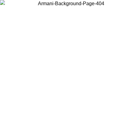
Acceda a su cuenta para obtener el envío estándar gratuito en pedidos
superiores a $150