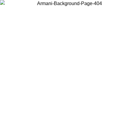
Acceda a su cuenta para obtener el envío estándar gratuito en pedidos
superiores a $150