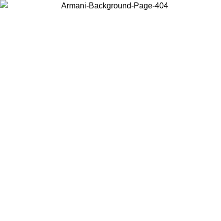
Acceda a su cuenta para obtener el envío estándar gratuito en pedidos
superiores a $150