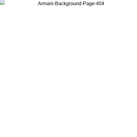
Acceda a su cuenta para obtener el envío estándar gratuito en pedidos
superiores a $150