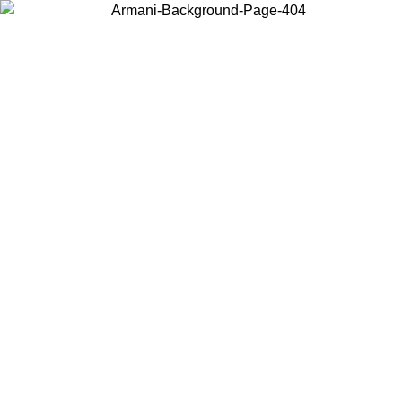
Acceda a su cuenta para obtener el envío estándar gratuito en pedidos
superiores a $150