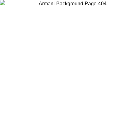
Acceda a su cuenta para obtener el envío estándar gratuito en pedidos
superiores a $150