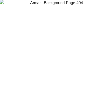
Acceda a su cuenta para obtener el envío estándar gratuito en pedidos
superiores a $150