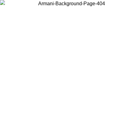
Acceda a su cuenta para obtener el envío estándar gratuito en pedidos
superiores a $150