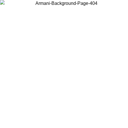
Acceda a su cuenta para obtener el envío estándar gratuito en pedidos
superiores a $150