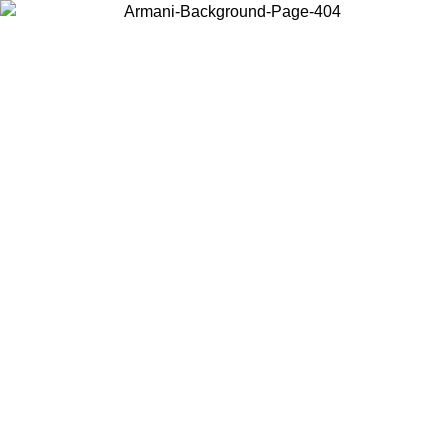
Acceda a su cuenta para obtener el envío estándar gratuito en pedidos
superiores a $150