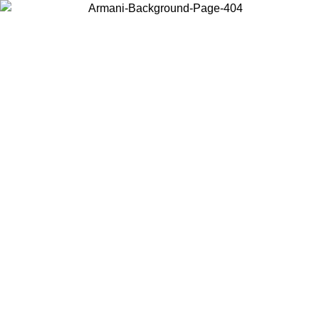
Acceda a su cuenta para obtener el envío estándar gratuito en pedidos
superiores a $150