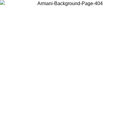
Acceda a su cuenta para obtener el envío estándar gratuito en pedidos
superiores a $150