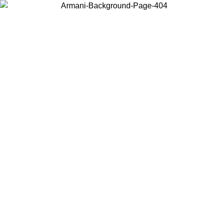
Acceda a su cuenta para obtener el envío estándar gratuito en pedidos
superiores a $150