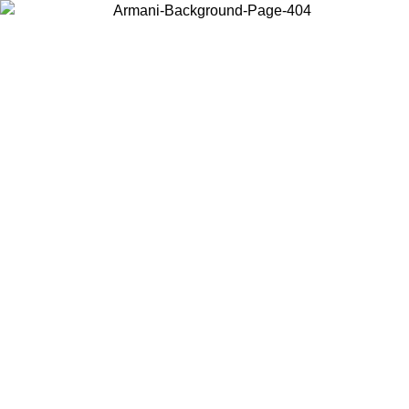
Acceda a su cuenta para obtener el envío estándar gratuito en pedidos
superiores a $150