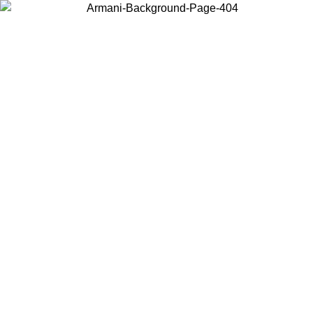
Acceda a su cuenta para obtener el envío estándar gratuito en pedidos
superiores a $150