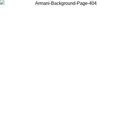
Acceda a su cuenta para obtener el envío estándar gratuito en pedidos
superiores a $150