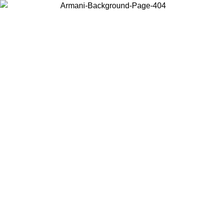
Acceda a su cuenta para obtener el envío estándar gratuito en pedidos
superiores a $150