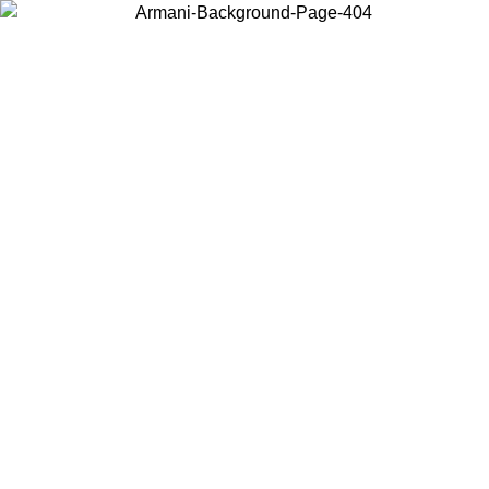
Acceda a su cuenta para obtener el envío estándar gratuito en pedidos
superiores a $150