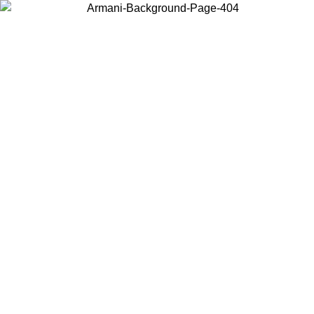
Acceda a su cuenta para obtener el envío estándar gratuito en pedidos
superiores a $150