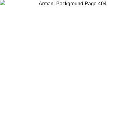
Acceda a su cuenta para obtener el envío estándar gratuito en pedidos
superiores a $150