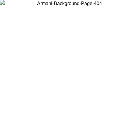
Acceda a su cuenta para obtener el envío estándar gratuito en pedidos
superiores a $150