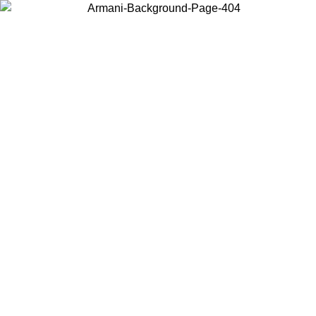
Acceda a su cuenta para obtener el envío estándar gratuito en pedidos
superiores a $150