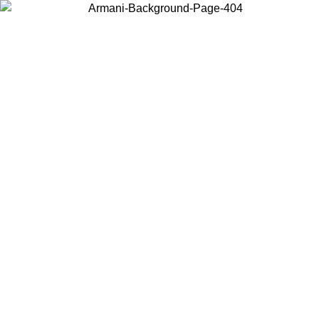
Acceda a su cuenta para obtener el envío estándar gratuito en pedidos
superiores a $150