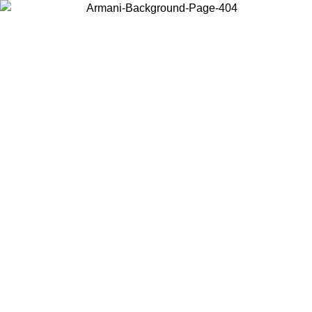
Acceda a su cuenta para obtener el envío estándar gratuito en pedidos
superiores a $150