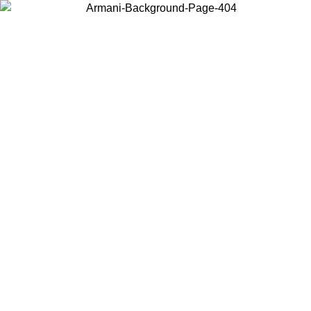
Acceda a su cuenta para obtener el envío estándar gratuito en pedidos
superiores a $150