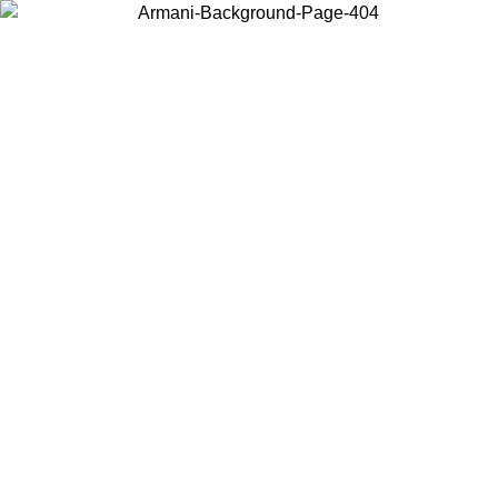
Acceda a su cuenta para obtener el envío estándar gratuito en pedidos
superiores a $150