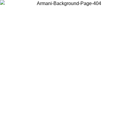
Choisissez le pays dans lequel vous vous trouvez pour voir le contenu
local et acheter en ligne.
Pays/Région
Continuer
United States
Connectez-vous à votre compte pour bénéficier de la livraison gratuite à partir 
150€ d'achats