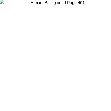
Choisissez le pays dans lequel vous vous trouvez pour voir le contenu
local et acheter en ligne.
Pays/Région
Continuer
United States
Connectez-vous à votre compte pour bénéficier de la livraison gratuite à partir 
150€ d'achats