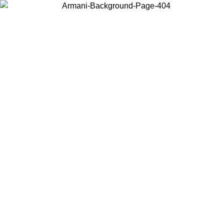
Choisissez le pays dans lequel vous vous trouvez pour voir le contenu
local et acheter en ligne.
Pays/Région
Continuer
United States
Connectez-vous à votre compte pour bénéficier de la livraison gratuite à part
de 150€ d'achats