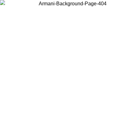
Choisissez le pays dans lequel vous vous trouvez pour voir le contenu
local et acheter en ligne.
Pays/Région
Continuer
United States
Connectez-vous à votre compte pour bénéficier de la livraison gratuite à part
de 150€ d'achats