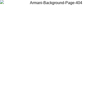
Choisissez le pays dans lequel vous vous trouvez pour voir le contenu
local et acheter en ligne.
Pays/Région
Continuer
United States
Connectez-vous à votre compte pour bénéficier de la livraison gratuite à part
de 150€ d'achats