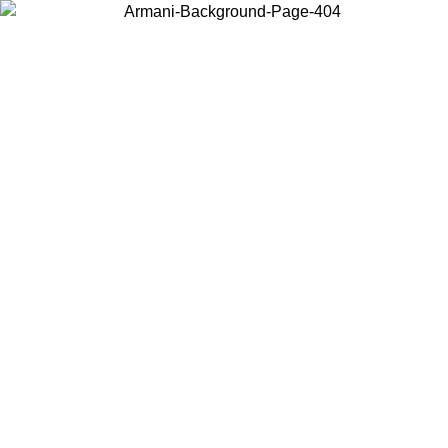
Choisissez le pays dans lequel vous vous trouvez pour voir le contenu
local et acheter en ligne.
Pays/Région
Continuer
United States
Connectez-vous à votre compte pour bénéficier de la livraison gratuite à part
de 150€ d'achats