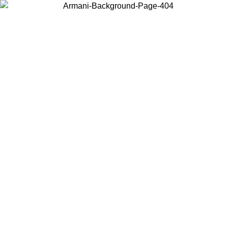
Choisissez le pays dans lequel vous vous trouvez pour voir le contenu
local et acheter en ligne.
Pays/Région
Continuer
United States
Connectez-vous à votre compte pour bénéficier de la livraison gratuite à part
de 150€ d'achats