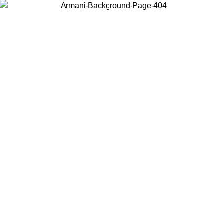
Choisissez le pays dans lequel vous vous trouvez pour voir le contenu
local et acheter en ligne.
Pays/Région
Continuer
United States
Connectez-vous à votre compte pour bénéficier de la livraison gratuite à part
de 150€ d'achats