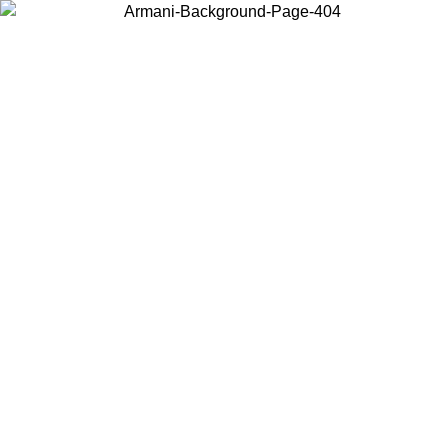
Choisissez le pays dans lequel vous vous trouvez pour voir le contenu
local et acheter en ligne.
Pays/Région
Continuer
United States
Connectez-vous à votre compte pour bénéficier de la livraison gratuite à part
de 150€ d'achats