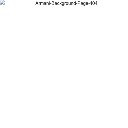
Choisissez le pays dans lequel vous vous trouvez pour voir le contenu
local et acheter en ligne.
Pays/Région
Continuer
United States
Connectez-vous à votre compte pour bénéficier de la livraison gratuite à part
de 150€ d'achats