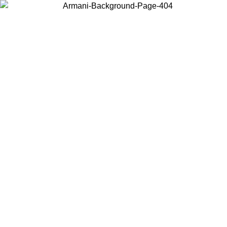
Choisissez le pays dans lequel vous vous trouvez pour voir le contenu
local et acheter en ligne.
Pays/Région
Continuer
United States
Connectez-vous à votre compte pour bénéficier de la livraison gratuite à part
de 150€ d'achats