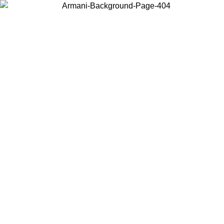
Choisissez le pays dans lequel vous vous trouvez pour voir le contenu
local et acheter en ligne.
Pays/Région
Continuer
United States
Connectez-vous à votre compte pour bénéficier de la livraison gratuite à part
de 150€ d'achats