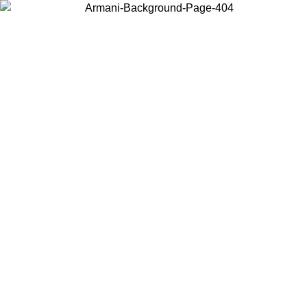
Choisissez le pays dans lequel vous vous trouvez pour voir le contenu
local et acheter en ligne.
Pays/Région
Continuer
United States
Connectez-vous à votre compte pour bénéficier de la livraison gratuite à part
de 150€ d'achats