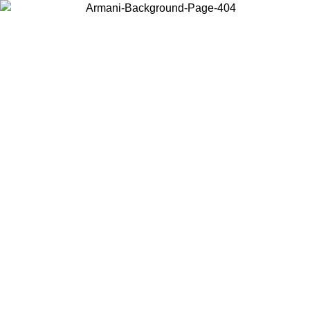
Choisissez le pays dans lequel vous vous trouvez pour voir le contenu
local et acheter en ligne.
Pays/Région
Continuer
United States
Connectez-vous à votre compte pour bénéficier de la livraison gratuite à part
de 150€ d'achats