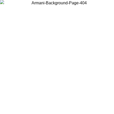
Choisissez le pays dans lequel vous vous trouvez pour voir le contenu
local et acheter en ligne.
Pays/Région
Continuer
United States
Connectez-vous à votre compte pour bénéficier de la livraison gratuite à part
de 150€ d'achats