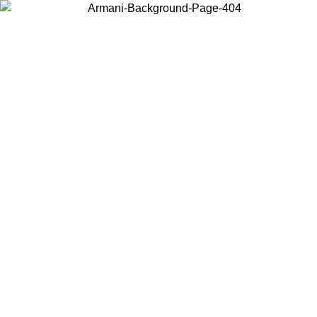
Choisissez le pays dans lequel vous vous trouvez pour voir le contenu
local et acheter en ligne.
Pays/Région
Continuer
United States
Connectez-vous à votre compte pour bénéficier de la livraison gratuite à part
de 150€ d'achats