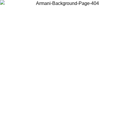
Choisissez le pays dans lequel vous vous trouvez pour voir le contenu
local et acheter en ligne.
Pays/Région
Continuer
United States
Connectez-vous à votre compte pour bénéficier de la livraison gratuite à part
de 150€ d'achats